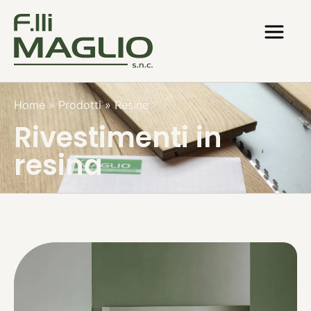
Home
»
Prodotti
»
Resine
Rivestimenti in
resina