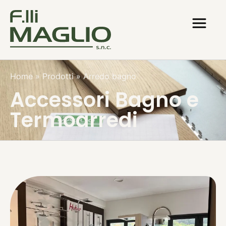
Home
»
Prodotti
»
Arredo bagno
Accessori Bagno e
Termoarredi