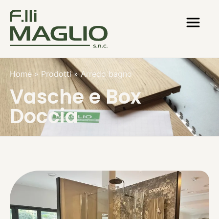
Home
»
Prodotti
»
Arredo bagno
Vasche e Box
Doccia